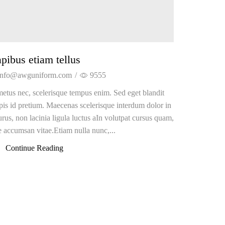
pibus etiam tellus
info@awguniform.com
/
9555
metus nec, scelerisque tempus enim. Sed eget blandit
urpis id pretium. Maecenas scelerisque interdum dolor in
us, non lacinia ligula luctus aIn volutpat cursus quam,
e accumsan vitae.Etiam nulla nunc,...
Continue Reading