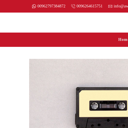
00962797384872
0096264615751
info@aw
Hom