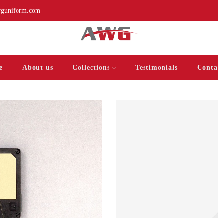
guniform.com
e
About us
Collections
Testimonials
Conta