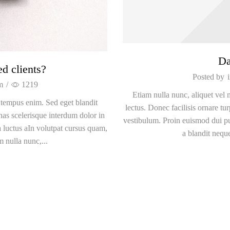
Da
ed clients?
Posted by
m
/
1219
Etiam nulla nunc, aliquet vel 
e tempus enim. Sed eget blandit
lectus. Donec facilisis ornare t
nas scelerisque interdum dolor in
vestibulum. Proin euismod dui pur
a luctus aIn volutpat cursus quam,
a blandit nequ
 nulla nunc,...