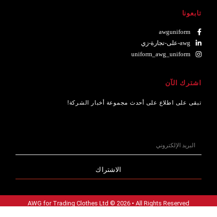
تابعونا
awguniform
awg-على-تجارة-زي
uniform_awg_uniform
اشترك الآن
تبقى على اطلاع على أحدث مجموعة أخبار الشركة!
الاشتراك
AWG for Trading Clothes Ltd © 2026 • All Rights Reserved
بواسطة ثور حلول