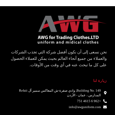
نحن نسعى إلى أن نكون أفضل شركة التي تجذب الشركات
والعملاء من جميع أنحاء العالم بحيث يمكن للعملاء الحصول
على كل ما تبحث عنه في أي وقت من الأوقات.
زيارة لنا
Building No. 149, وادي صقرة-ش المعاكس سمير آل Refaii
المدارس ، عمان - الأردن
+962 6 4615 751
info@awguniform.com