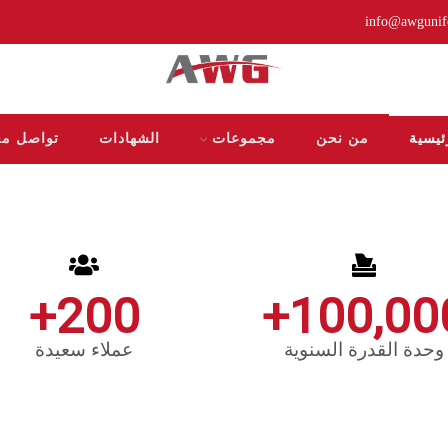
info@awguni
ئيسية
من نحن
مجموعات
الشهادات
تواصل مع
+
200
+
100,00
وحدة القدرة السنوية
عملاء سعيدة