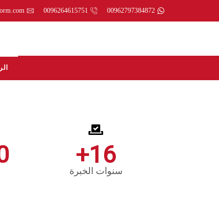
form.com
0096264615751
00962797384872
الر
0
+
16
سنوات الخبرة