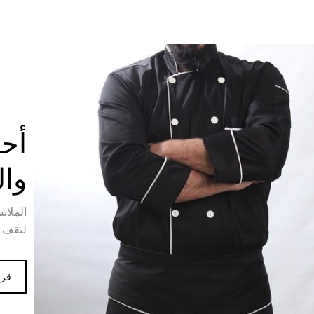
أحذ
وا
الملاب
لتقف 
قرا