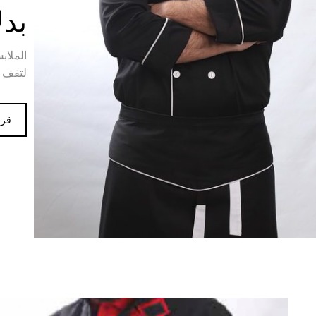
بد
الملاب
لتقف 
قرا