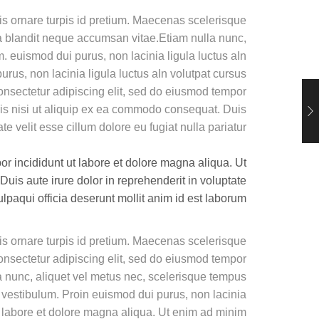
sis ornare turpis id pretium. Maecenas scelerisque
 a blandit neque accumsan vitae.Etiam nulla nunc,
m. euismod dui purus, non lacinia ligula luctus aIn
us, non lacinia ligula luctus aIn volutpat cursus
onsectetur adipiscing elit, sed do eiusmod tempor
ris nisi ut aliquip ex ea commodo consequat. Duis
te velit esse cillum dolore eu fugiat nulla pariatur.
r incididunt ut labore et dolore magna aliqua. Ut
uis aute irure dolor in reprehenderit in voluptate
ulpaqui officia deserunt mollit anim id est laborum.
sis ornare turpis id pretium. Maecenas scelerisque
consectetur adipiscing elit, sed do eiusmod tempor
a nunc, aliquet vel metus nec, scelerisque tempus
n vestibulum. Proin euismod dui purus, non lacinia
ut labore et dolore magna aliqua. Ut enim ad minim