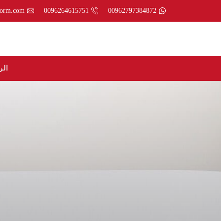
form.com
0096264615751
00962797384872
الر