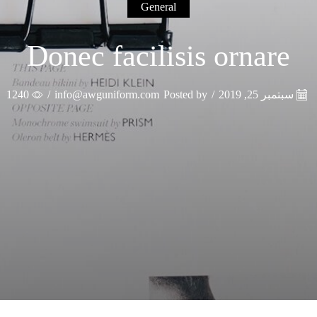
General
Donec facilisis ornare
سبتمبر 25, 2019
/
Posted by
info@awguniform.com
/
1240