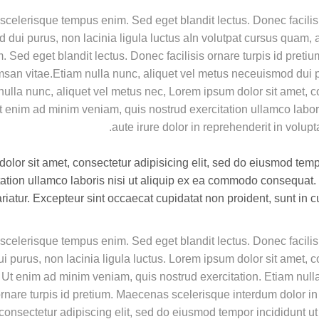
 scelerisque tempus enim. Sed eget blandit lectus. Donec facili
d dui purus, non lacinia ligula luctus aIn volutpat cursus quam,
 Sed eget blandit lectus. Donec facilisis ornare turpis id pretiu
an vitae.Etiam nulla nunc, aliquet vel metus neceuismod dui pur
lla nunc, aliquet vel metus nec, Lorem ipsum dolor sit amet, c
Ut enim ad minim veniam, quis nostrud exercitation ullamco labo
aute irure dolor in reprehenderit in volupta
lor sit amet, consectetur adipisicing elit, sed do eiusmod tempo
tion ullamco laboris nisi ut aliquip ex ea commodo consequat. D
ariatur. Excepteur sint occaecat cupidatat non proident, sunt in c
 scelerisque tempus enim. Sed eget blandit lectus. Donec facili
i purus, non lacinia ligula luctus. Lorem ipsum dolor sit amet, 
. Ut enim ad minim veniam, quis nostrud exercitation. Etiam null
 ornare turpis id pretium. Maecenas scelerisque interdum dolor i
, consectetur adipiscing elit, sed do eiusmod tempor incididunt 