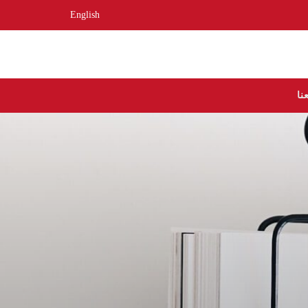
English
نا