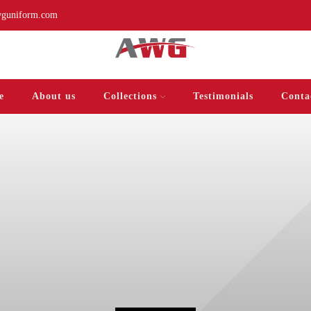
guniform.com
e
About us
Collections
Testimonials
Conta