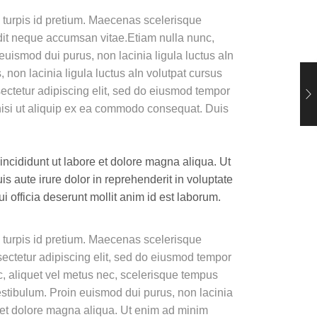
e turpis id pretium. Maecenas scelerisque
ndit neque accumsan vitae.Etiam nulla nunc,
euismod dui purus, non lacinia ligula luctus aIn
non lacinia ligula luctus aIn volutpat cursus
ectetur adipiscing elit, sed do eiusmod tempor
 nisi ut aliquip ex ea commodo consequat. Duis
incididunt ut labore et dolore magna aliqua. Ut
 aute irure dolor in reprehenderit in voluptate
ui officia deserunt mollit anim id est laborum.
e turpis id pretium. Maecenas scelerisque
sectetur adipiscing elit, sed do eiusmod tempor
c, aliquet vel metus nec, scelerisque tempus
estibulum. Proin euismod dui purus, non lacinia
e et dolore magna aliqua. Ut enim ad minim