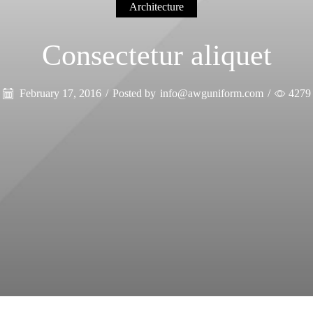
Architecture
Consectetur aliquet
February 17, 2016
/
Posted by
info@awguniform.com
/
4279