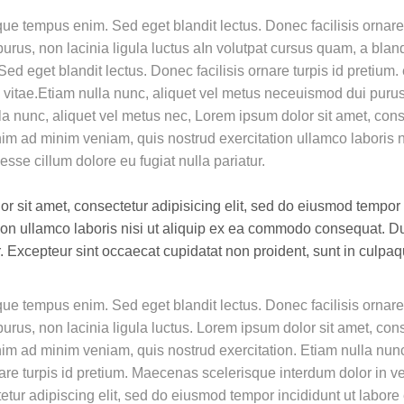
que tempus enim. Sed eget blandit lectus. Donec facilisis ornar
purus, non lacinia ligula luctus aIn volutpat cursus quam, a bla
d eget blandit lectus. Donec facilisis ornare turpis id pretium. 
itae.Etiam nulla nunc, aliquet vel metus neceuismod dui purus, 
 nunc, aliquet vel metus nec, Lorem ipsum dolor sit amet, cons
enim ad minim veniam, quis nostrud exercitation ullamco laboris
 esse cillum dolore eu fugiat nulla pariatur.
 sit amet, consectetur adipisicing elit, sed do eiusmod tempor 
on ullamco laboris nisi ut aliquip ex ea commodo consequat. Duis
ur. Excepteur sint occaecat cupidatat non proident, sunt in culpaq
que tempus enim. Sed eget blandit lectus. Donec facilisis ornar
urus, non lacinia ligula luctus. Lorem ipsum dolor sit amet, con
enim ad minim veniam, quis nostrud exercitation. Etiam nulla nun
nare turpis id pretium. Maecenas scelerisque interdum dolor in v
tetur adipiscing elit, sed do eiusmod tempor incididunt ut labor