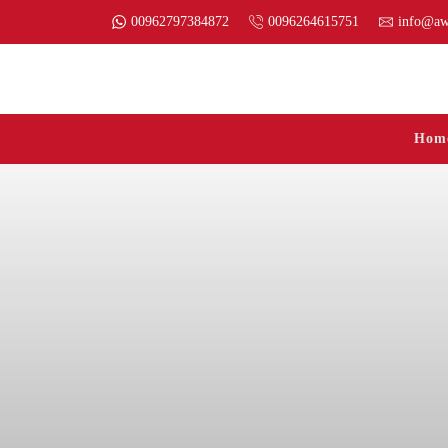
00962797384872
0096264615751
info@aw
Hom